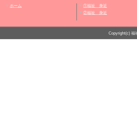
ホーム
①福祉 身近
②福祉 身近
Copyright(c) 福